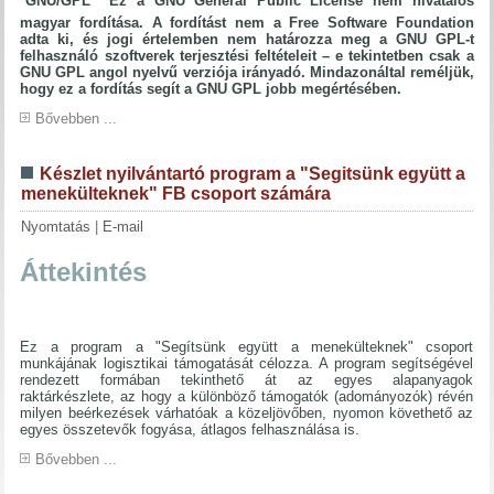
Ez a GNU General Public License nem hivatalos
magyar fordítása. A fordítást nem a Free Software Foundation
adta ki, és jogi értelemben nem határozza meg a GNU GPL-t
felhasználó szoftverek terjesztési feltételeit – e tekintetben csak a
GNU GPL angol nyelvű verziója irányadó. Mindazonáltal reméljük,
hogy ez a fordítás segít a GNU GPL jobb megértésében.
Bővebben ...
Készlet nyilvántartó program a "Segitsünk együtt a
menekülteknek" FB csoport számára
Nyomtatás
|
E-mail
Áttekintés
Ez a program a "Segítsünk együtt a menekülteknek" csoport
munkájának logisztikai támogatását célozza. A program segítségével
rendezett formában tekinthető át az egyes alapanyagok
raktárkészlete, az hogy a különböző támogatók (adományozók) révén
milyen beérkezések várhatóak a közeljövőben, nyomon követhető az
egyes összetevők fogyása, átlagos felhasználása is.
Bővebben ...