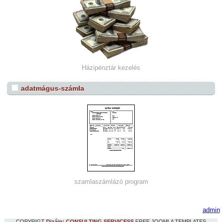
Házipénztár kezelés
adatmágus-számla
szamlaszámlázó program
admin
COPYRIGT
Dizájn: CONSULTING SERVICESS
FREE JOOMLA TEMPLATES