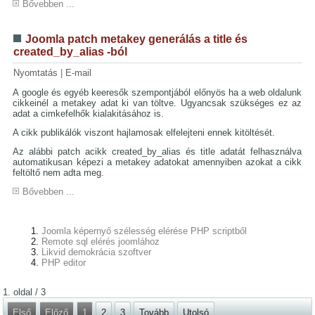
Bővebben ...
Joomla patch metakey generálás a title és
created_by_alias -ból
Nyomtatás
|
E-mail
A google és egyéb keeresők szempontjából előnyös ha a web oldalunk
cikkeinél a metakey adat ki van töltve. Ugyancsak szükséges ez az
adat a cimkefelhők kialakitásához is.
A cikk publikálók viszont hajlamosak elfelejteni ennek kitöltését.
Az alábbi patch acikk created_by_alias és title adatát felhasználva
automatikusan képezi a metakey adatokat amennyiben azokat a cikk
feltöltő nem adta meg.
Bővebben ...
Joomla képernyő szélesség elérése PHP scriptből
Remote sql elérés joomlához
Likvid demokrácia szoftver
PHP editor
1. oldal / 3
Első
Előző
1
2
3
Tovább
Utolsó