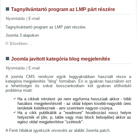
Tagnyilvántartó program az LMP párt részére
Nyomtatás
|
E-mail
Tagnyilvántartó program az LMP párt részére.
Joomla 3 alapokon
Bővebben ...
Joomla javitott kategória blog megjelenítés
Nyomtatás
|
E-mail
A joomla CMS rendszer egyik leggyakrabban használt része a
kategória megjelenités "blog" formában. Én is gyakran használom ezt
a lehetőséget és sokat bosszankodtam két gyakran előforduló
probléma miatt:
Ha a cikkek introtext -jei nem egyforma hosszúak akkor - több
hasábos megjelenítésnél - az oldal képen kisebb-nagyobb üres
területek keletkeznek - ami szerintem nagyon csúnya.
Ha a cikk publikálók a "readmore" hivatkozást rossz helyre
helyezték el (div, p, table vagy más block belsejébe) akkor az
egész oldal megjelenítése "szétesik".
A Fenti hibákat igyekszik orvosolni az alábbi Joomla patch.