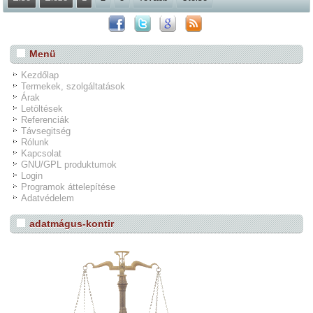
Menü
Kezdőlap
Termekek, szolgáltatások
Árak
Letöltések
Referenciák
Távsegitség
Rólunk
Kapcsolat
GNU/GPL produktumok
Login
Programok áttelepítése
Adatvédelem
adatmágus-kontir