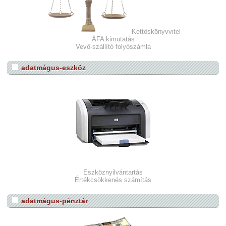
Kettöskönyvvitel
ÁFA kimutatás
Vevő-szállító folyószámla
adatmágus-eszköz
Eszköznyilvántartás
Értékcsökkenés számítás
adatmágus-pénztár