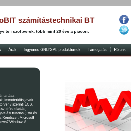
oBIT számítástechnikai BT
yviteli szoftverek, több mint 20 éve a piacon.
k
Árak
Ingyenes GNU/GPL produktumok
Támogatás
Rólunk
ántartása,
k, immateriális javak
törvény szerinti ÉCS.
sszaírás, eladás,
velési feladás (lista és
sta Rendszer: Microsoft
dows7/Windows8