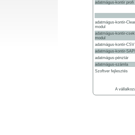
adatmágus-kontir profi
adatmágus-kontir-Cle
modul
adatmágus-kontir-c
modul
adatmágus-kontir-CSV
adatmágus-kontir-SAPI
adatmágus-pénztár
adatmágus-számla
Szoftver fejlesztés
A vállalko