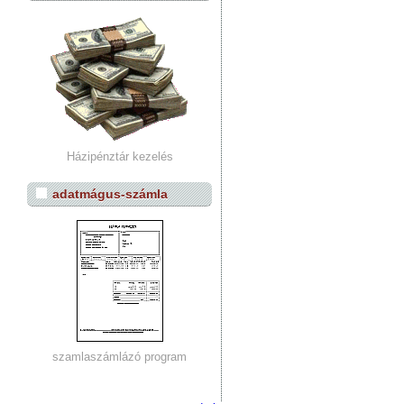
Házipénztár kezelés
adatmágus-számla
szamlaszámlázó program