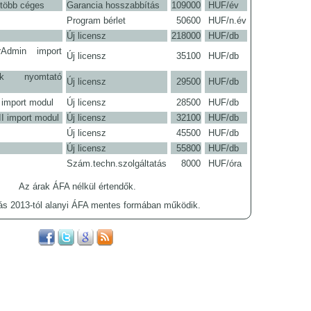
 több céges
Garancia hosszabbítás
109000
HUF/év
Program bérlet
50600
HUF/n.év
Új licensz
218000
HUF/db
arAdmin import
Új licensz
35100
HUF/db
sekk nyomtató
Új licensz
29500
HUF/db
 import modul
Új licensz
28500
HUF/db
I import modul
Új licensz
32100
HUF/db
Új licensz
45500
HUF/db
Új licensz
55800
HUF/db
Szám.techn.szolgáltatás
8000
HUF/óra
Az árak ÁFA nélkül értendők.
zás 2013-tól alanyi ÁFA mentes formában működik.