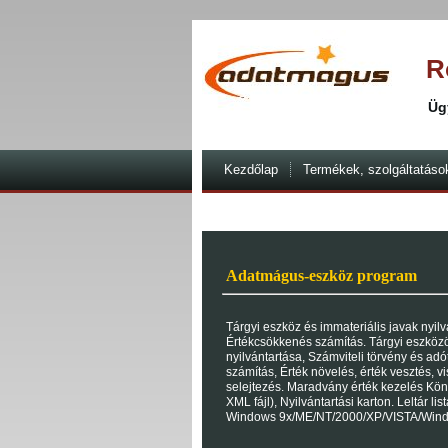
R
Üg
Kezdőlap
Termékek, szolgáltatáso
Adatmágus-eszköz program
Tárgyi eszköz és immateriális javak nyilv
Értékcsökkenés számítás. Tárgyi eszközö
nyilvántartása, Számviteli törvény és adó
számítás, Érték növelés, érték vesztés, vi
selejtezés. Maradvány érték kezelés Köny
XML fájl), Nyilvántartási karton. Leltár li
Windows 9x/ME/NT/2000/XP/VISTA/Win