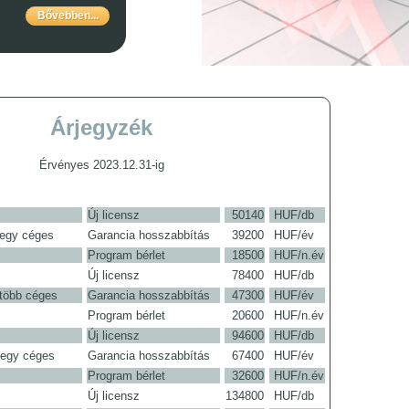
Bővebben...
Árjegyzék
Érvényes 2023.12.31-ig
Új licensz
50140
HUF/db
 egy céges
Garancia hosszabbítás
39200
HUF/év
Program bérlet
18500
HUF/n.év
Új licensz
78400
HUF/db
 több céges
Garancia hosszabbítás
47300
HUF/év
Program bérlet
20600
HUF/n.év
Új licensz
94600
HUF/db
 egy céges
Garancia hosszabbítás
67400
HUF/év
Program bérlet
32600
HUF/n.év
Új licensz
134800
HUF/db