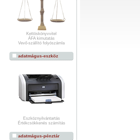
Kettöskönyvvitel
ÁFA kimutatás
Vevő-szállító folyószámla
adatmágus-eszköz
Eszköznyilvántartás
Értékcsökkenés számítás
adatmágus-pénztár