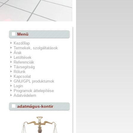
Menü
Kezdőlap
Termekek, szolgáltatások
Árak
Letöltések
Referenciák
Távsegitség
Rólunk
Kapcsolat
GNU/GPL produktumok
Login
Programok áttelepítése
Adatvédelem
adatmágus-kontir