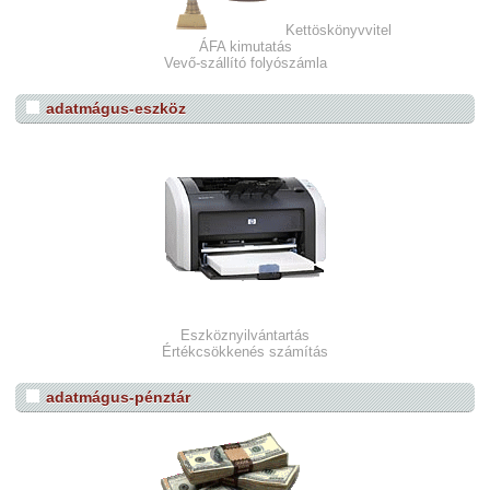
Kettöskönyvvitel
ÁFA kimutatás
Vevő-szállító folyószámla
adatmágus-eszköz
Eszköznyilvántartás
Értékcsökkenés számítás
adatmágus-pénztár