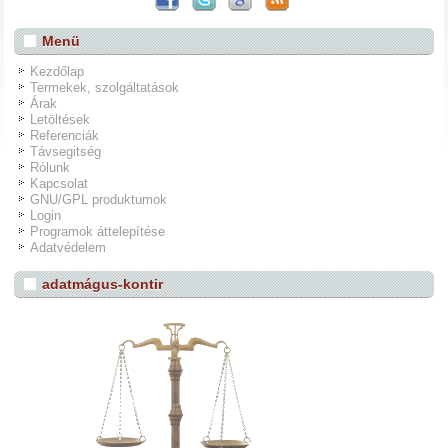
Menü
Kezdőlap
Termekek, szolgáltatások
Árak
Letöltések
Referenciák
Távsegitség
Rólunk
Kapcsolat
GNU/GPL produktumok
Login
Programok áttelepítése
Adatvédelem
adatmágus-kontir