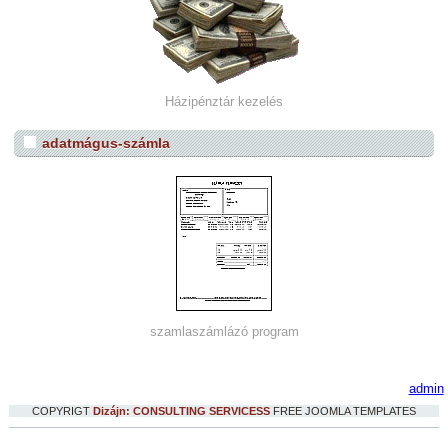
Házipénztár kezelés
adatmágus-számla
szamlaszámlázó program
admin
COPYRIGT
Dizájn: CONSULTING SERVICESS
FREE JOOMLA TEMPLATES