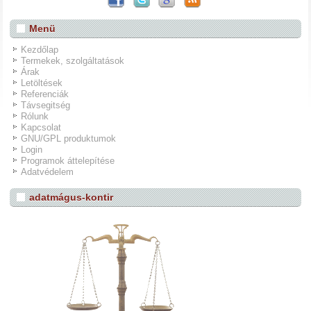
Menü
Kezdőlap
Termekek, szolgáltatások
Árak
Letöltések
Referenciák
Távsegitség
Rólunk
Kapcsolat
GNU/GPL produktumok
Login
Programok áttelepítése
Adatvédelem
adatmágus-kontir