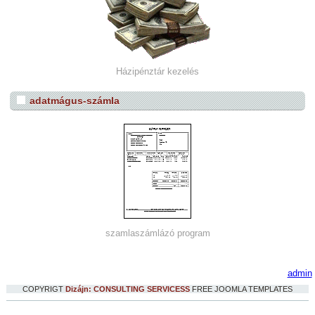
Házipénztár kezelés
adatmágus-számla
szamlaszámlázó program
admin
COPYRIGT
Dizájn: CONSULTING SERVICESS
FREE JOOMLA TEMPLATES