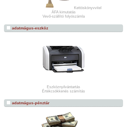
Kettöskönyvvitel
ÁFA kimutatás
Vevő-szállító folyószámla
adatmágus-eszköz
Eszköznyilvántartás
Értékcsökkenés számítás
adatmágus-pénztár