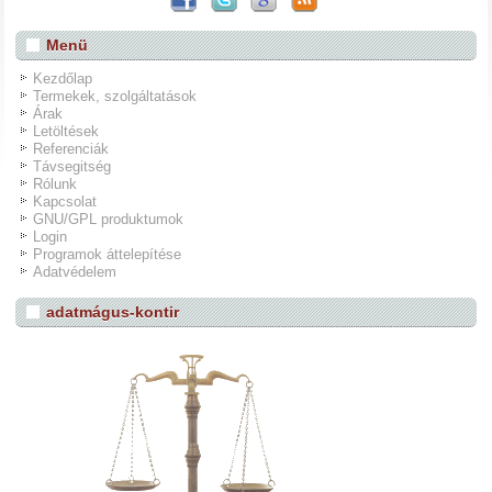
Menü
Kezdőlap
Termekek, szolgáltatások
Árak
Letöltések
Referenciák
Távsegitség
Rólunk
Kapcsolat
GNU/GPL produktumok
Login
Programok áttelepítése
Adatvédelem
adatmágus-kontir