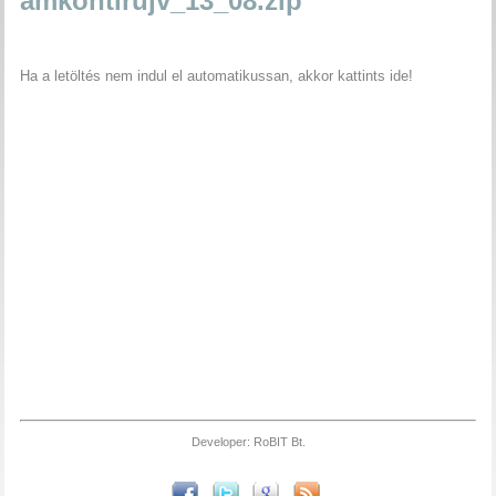
amkontirujv_13_08.zip
Ha a letöltés nem indul el automatikussan, akkor kattints ide!
Developer: RoBIT Bt.