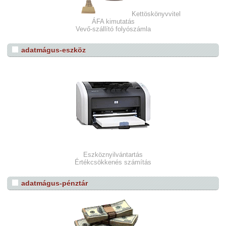
Kettöskönyvvitel
ÁFA kimutatás
Vevő-szállító folyószámla
adatmágus-eszköz
Eszköznyilvántartás
Értékcsökkenés számítás
adatmágus-pénztár