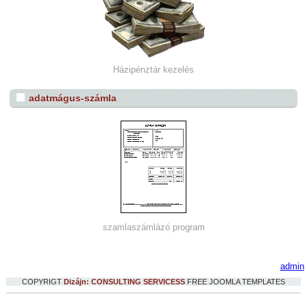
Házipénztár kezelés
adatmágus-számla
szamlaszámlázó program
admin
COPYRIGT
Dizájn: CONSULTING SERVICESS
FREE JOOMLA TEMPLATES