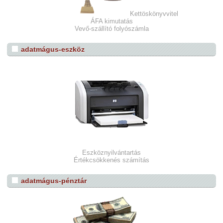
Kettöskönyvvitel
ÁFA kimutatás
Vevő-szállító folyószámla
adatmágus-eszköz
Eszköznyilvántartás
Értékcsökkenés számítás
adatmágus-pénztár