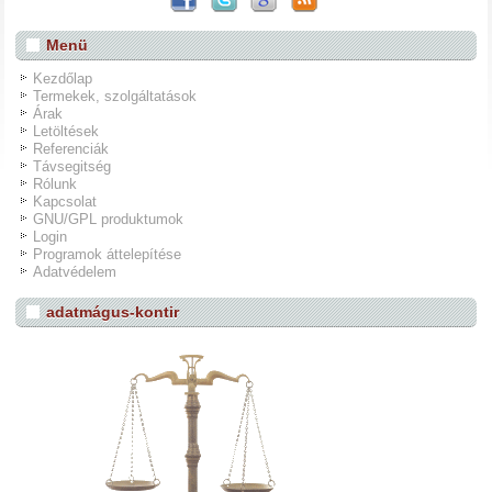
Menü
Kezdőlap
Termekek, szolgáltatások
Árak
Letöltések
Referenciák
Távsegitség
Rólunk
Kapcsolat
GNU/GPL produktumok
Login
Programok áttelepítése
Adatvédelem
adatmágus-kontir