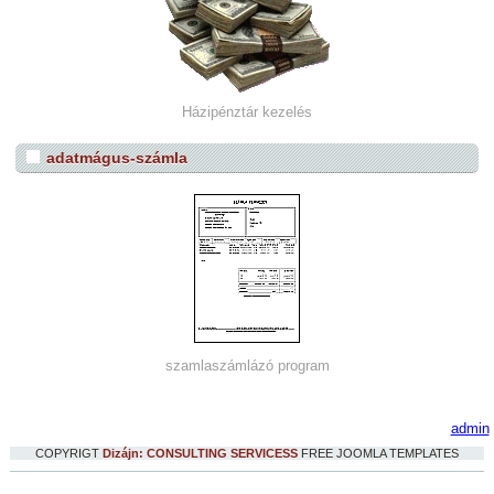
Házipénztár kezelés
adatmágus-számla
szamlaszámlázó program
admin
COPYRIGT
Dizájn: CONSULTING SERVICESS
FREE JOOMLA TEMPLATES